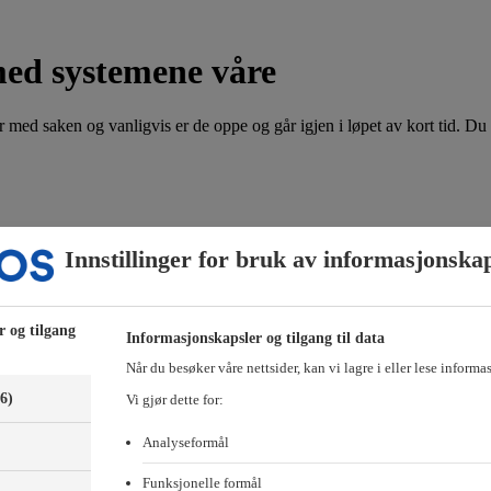
med systemene våre
 med saken og vanligvis er de oppe og går igjen i løpet av kort tid. Du 
or hvilken bolig det gjelder. Husk å få med ditt navn, medlemsnummer og 
Innstillinger for bruk av informasjonska
e-posten til:
hammersborg@obos.no
-posten til:
forkjop@obos.no
r og tilgang
Informasjonskapsler og tilgang til data
-medlemmer, Styrerommet eller Vibbo?
Når du besøker våre nettsider, kan vi lagre i eller lese informa
(6)
Vi gjør dette for:
Analyseformål
Funksjonelle formål