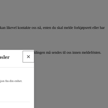
kan likevel kontakte oss nå, enten du skal melde forkjøpsrett eller har
finansieringsbevis. Meldingen må sendes til oss innen meldefristen.
psler
sjon fra din enhet.