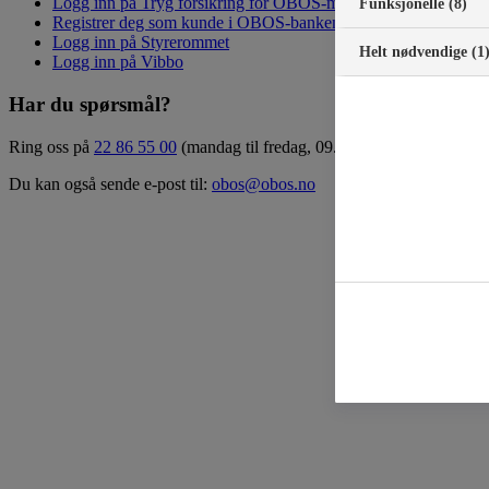
Logg inn på Tryg forsikring for OBOS-medlemmer
Funksjonelle (8)
Registrer deg som kunde i OBOS-banken
Logg inn på Styrerommet
Helt nødvendige (1
Logg inn på Vibbo
Har du spørsmål?
Ring oss på
22 86 55 00
(mandag til fredag, 09.00 – 15.00)
Du kan også sende e-post til:
obos@obos.no