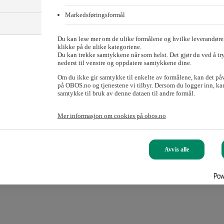
Markedsføringsformål
)
Du kan lese mer om de ulike formålene og hvilke leverandører
klikke på de ulike kategoriene.
Du kan trekke samtykkene når som helst. Det gjør du ved å tr
nederst til venstre og oppdatere samtykkene dine.
Om du ikke gir samtykke til enkelte av formålene, kan det på
på OBOS.no og tjenestene vi tilbyr. Dersom du logger inn, kan
samtykke til bruk av denne dataen til andre formål.
Mer informasjon om cookies på obos.no
Avvis alle