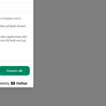
 vi bruker ved å
ykke på kjeks ikonet
virke opplevelsen din
 du bli bedt om å gi
Aksepter alle