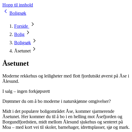
Hopp til innhold
Boligsøk
Forside
Bolig
Boligsøk
Åsetunet
Åsetunet
Moderne rekkehus og leiligheter med flott fjordutsikt øverst på Åse i
Ålesund.
I salg – ingen forkjøpsrett
Drømmer du om å bo moderne i naturskjønne omgivelser?
Midt i det populære boligområdet Åse, kommer sjarmerende
Åsetunet. Her kommer du til å bo i en helling mot Åsefjorden og
Borgundfjordstien, midt mellom Ålesund sjukehus og senteret på
Moa – med kort vei til skoler, barnehager, idrettsplasser, sjø og mark.