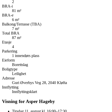
2
BRA-i
81 m²
BRA-e
6 m²
Balkong/Terrasse (TBA)
7 m²
Total BRA
87 m²
Etasje
4
Parkering
1 innendørs plass
Eieform
Borettslag
Boligtype
Leilighet
Adresse
Guri Øverbys Veg 28, 2040 Kløfta
Innflytting
Innflyttingsklart
Visning for Asper Hageby
Tirsdag 11. august kl. 16:00–17:30