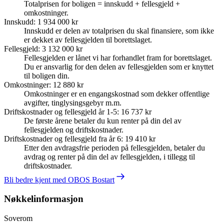
Totalprisen for boligen = innskudd + fellesgjeld +
omkostninger.
Innskudd
:
1 934 000 kr
Innskudd er delen av totalprisen du skal finansiere, som ikke
er dekket av fellesgjelden til borettslaget.
Fellesgjeld
:
3 132 000 kr
Fellesgjelden er lånet vi har forhandlet fram for borettslaget.
Du er ansvarlig for den delen av fellesgjelden som er knyttet
til boligen din.
Omkostninger
:
12 880 kr
Omkostninger er en engangskostnad som dekker offentlige
avgifter, tinglysingsgebyr m.m.
Driftskostnader og fellesgjeld år 1-5
:
16 737 kr
De første årene betaler du kun renter på din del av
fellesgjelden og driftskostnader.
Driftskostnader og fellesgjeld fra år 6
:
19 410 kr
Etter den avdragsfrie perioden på fellesgjelden, betaler du
avdrag og renter på din del av fellesgjelden, i tillegg til
driftskostnader.
Bli bedre kjent med OBOS Bostart
Nøkkelinformasjon
Soverom