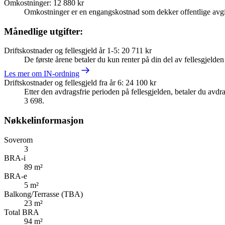
Omkostninger
:
12 880 kr
Omkostninger er en engangskostnad som dekker offentlige avgif
Månedlige utgifter:
Driftskostnader og fellesgjeld år 1-5
:
20 711 kr
De første årene betaler du kun renter på din del av fellesgjelde
Les mer om IN-ordning
Driftskostnader og fellesgjeld fra år 6
:
24 100 kr
Etter den avdragsfrie perioden på fellesgjelden, betaler du avdrag
3 698.
Nøkkelinformasjon
Soverom
3
BRA-i
89 m²
BRA-e
5 m²
Balkong/Terrasse (TBA)
23 m²
Total BRA
94 m²