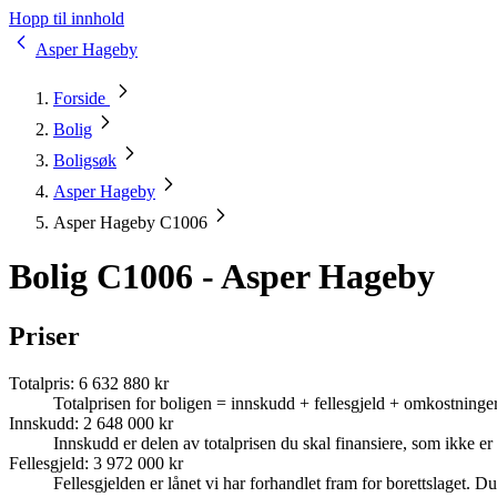
Hopp til innhold
Asper Hageby
Forside
Bolig
Boligsøk
Asper Hageby
Asper Hageby C1006
Bolig C1006 - Asper Hageby
Priser
Totalpris
:
6 632 880 kr
Totalprisen for boligen = innskudd + fellesgjeld + omkostninger
Innskudd
:
2 648 000 kr
Innskudd er delen av totalprisen du skal finansiere, som ikke er d
Fellesgjeld
:
3 972 000 kr
Fellesgjelden er lånet vi har forhandlet fram for borettslaget. Du