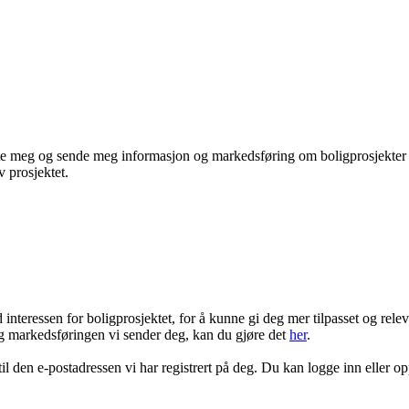
te meg og sende meg informasjon og markedsføring om boligprosjekter je
 prosjektet.
ressen for boligprosjektet, for å kunne gi deg mer tilpasset og rele
 markedsføringen vi sender deg, kan du gjøre det
her
.
 til den e-postadressen vi har registrert på deg. Du kan logge inn eller o