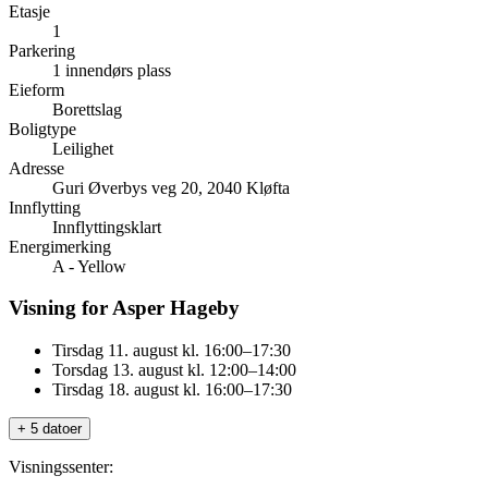
Etasje
1
Parkering
1 innendørs plass
Eieform
Borettslag
Boligtype
Leilighet
Adresse
Guri Øverbys veg 20, 2040 Kløfta
Innflytting
Innflyttingsklart
Energimerking
A - Yellow
Visning for Asper Hageby
Tirsdag 11. august kl. 16:00–17:30
Torsdag 13. august kl. 12:00–14:00
Tirsdag 18. august kl. 16:00–17:30
+ 5 datoer
Visningssenter: