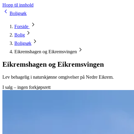
Hopp til innhold
Boligsøk
Forside
Bolig
Boligsøk
Eikremshagen og Eikremsvingen
Eikremshagen og Eikremsvingen
Lev behagelig i naturskjønne omgivelser på Nedre Eikrem.
I salg – ingen forkjøpsrett