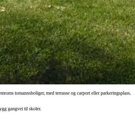
roms tomannsboliger, med terrasse og carport eller parkeringsplass.
ygg gangvei til skoler.