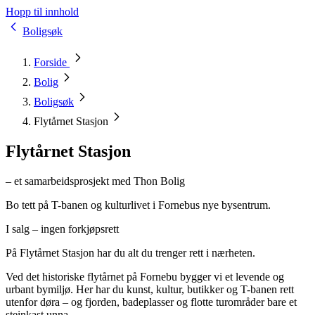
Hopp til innhold
Boligsøk
Forside
Bolig
Boligsøk
Flytårnet Stasjon
Flytårnet Stasjon
– et samarbeidsprosjekt med Thon Bolig
Bo tett på T-banen og kulturlivet i Fornebus nye bysentrum.
I salg – ingen forkjøpsrett
På Flytårnet Stasjon har du alt du trenger rett i nærheten.
Ved det historiske flytårnet på Fornebu bygger vi et levende og
urbant bymiljø. Her har du kunst, kultur, butikker og T-banen rett
utenfor døra – og fjorden, badeplasser og flotte turområder bare et
steinkast unna.