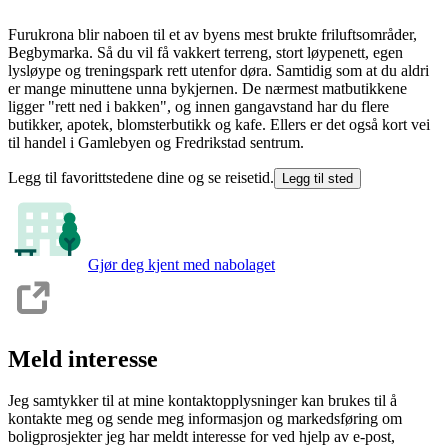
Furukrona blir naboen til et av byens mest brukte friluftsområder,
Begbymarka. Så du vil få vakkert terreng, stort løypenett, egen
lysløype og treningspark rett utenfor døra. Samtidig som at du aldri
er mange minuttene unna bykjernen. De nærmest matbutikkene
ligger "rett ned i bakken", og innen gangavstand har du flere
butikker, apotek, blomsterbutikk og kafe. Ellers er det også kort vei
til handel i Gamlebyen og Fredrikstad sentrum.
Legg til favorittstedene dine og se reisetid.
Legg til sted
Gjør deg kjent med nabolaget
Meld interesse
Jeg samtykker til at mine kontaktopplysninger kan brukes til å
kontakte meg og sende meg informasjon og markedsføring om
boligprosjekter jeg har meldt interesse for ved hjelp av e-post,