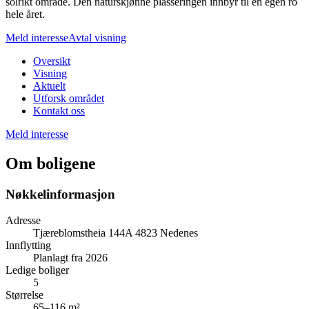
solrikt område. Den naturskjønne plasseringen innbyr til en egen ro
hele året.
Meld interesse
Avtal visning
Oversikt
Visning
Aktuelt
Utforsk området
Kontakt oss
Meld interesse
Om boligene
Nøkkelinformasjon
Adresse
Tjæreblomstheia 144A 4823 Nedenes
Innflytting
Planlagt fra 2026
Ledige boliger
5
Størrelse
65–116 m²