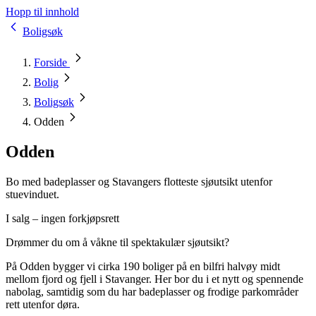
Hopp til innhold
Boligsøk
Forside
Bolig
Boligsøk
Odden
Odden
Bo med badeplasser og Stavangers flotteste sjøutsikt utenfor
stuevinduet.
I salg – ingen forkjøpsrett
Drømmer du om å våkne til spektakulær sjøutsikt?
På Odden bygger vi cirka 190 boliger på en bilfri halvøy midt
mellom fjord og fjell i Stavanger. Her bor du i et nytt og spennende
nabolag, samtidig som du har badeplasser og frodige parkområder
rett utenfor døra.