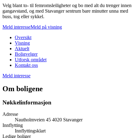
Velg blant to- til femromsleiligheter og bo med alt du trenger innen
gangavstand, og med Stavanger sentrum bare minutter unna med
buss, tog eller sykkel.
Meld interesse
Meld på visning
Oversikt
Visning
Aktuelt
Boligvelger
Utforsk området
Kontakt oss
Meld interesse
Om boligene
Nøkkelinformasjon
Adresse
Nautholmveien 45 4020 Stavanger
Innflytting
Innflyttingsklart
Ledige boliger