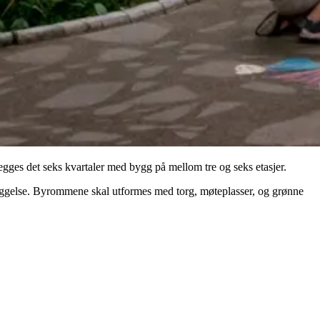
egges det seks kvartaler med bygg på mellom tre og seks etasjer.
sbebyggelse. Byrommene skal utformes med torg, møteplasser, og grønne