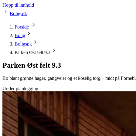
Hopp til innhold
Boligsøk
Forside
Bolig
Boligsøk
Parken Øst felt 9.3
Parken Øst felt 9.3
Bo blant grønne hager, gangveier og et koselig torg – midt på Forneb
Under planlegging