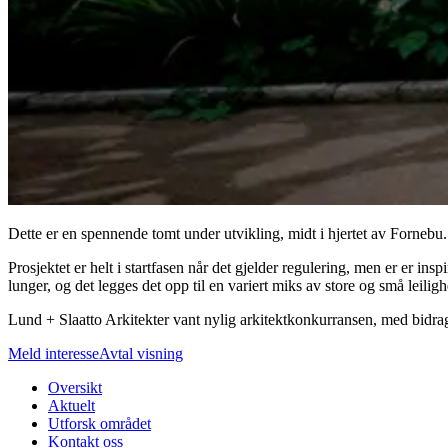
Dette er en spennende tomt under utvikling, midt i hjertet av Fornebu
Prosjektet er helt i startfasen når det gjelder regulering, men er er i
lunger, og det legges det opp til en variert miks av store og små leiligh
Lund + Slaatto Arkitekter vant nylig arkitektkonkurransen, med bidr
Meld interesse
Avtal visning
Oversikt
Aktuelt
Utforsk området
Kontakt oss