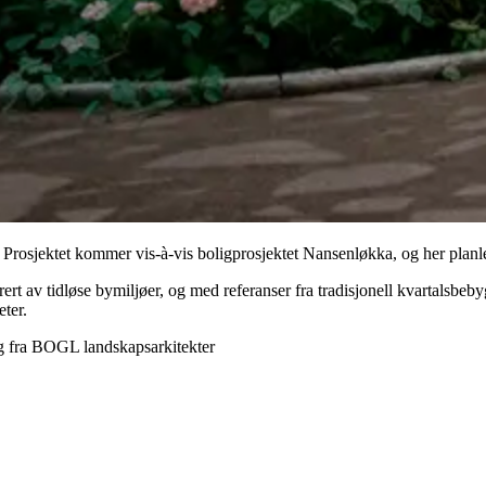
. Prosjektet kommer vis-à-vis boligprosjektet Nansenløkka, og her planl
nspirert av tidløse bymiljøer, og med referanser fra tradisjonell kvartal
eter.
ag fra BOGL landskapsarkitekter