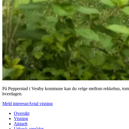
På Pepperstad i Vestby kommune kan du velge mellom rekkehus, tomannsb
hverdagen.
Meld interesse
Avtal visning
Oversikt
Visning
Aktuelt
Utforsk området