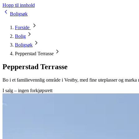
Hopp til innhold
Boligsøk
Forside
Bolig
Boligsøk
Pepperstad Terrasse
Pepperstad Terrasse
Bo i et familievennlig område i Vestby, med fine uteplasser og marka r
I salg – ingen forkjøpsrett