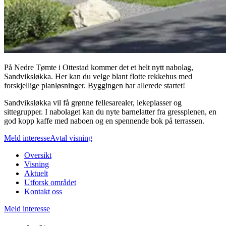
På Nedre Tømte i Ottestad kommer det et helt nytt nabolag,
Sandviksløkka. Her kan du velge blant flotte rekkehus med
forskjellige planløsninger. Byggingen har allerede startet!
Sandviksløkka vil få grønne fellesarealer, lekeplasser og
sittegrupper. I nabolaget kan du nyte barnelatter fra gressplenen, en
god kopp kaffe med naboen og en spennende bok på terrassen.
Meld interesse
Avtal visning
Oversikt
Visning
Aktuelt
Utforsk området
Kontakt oss
Meld interesse