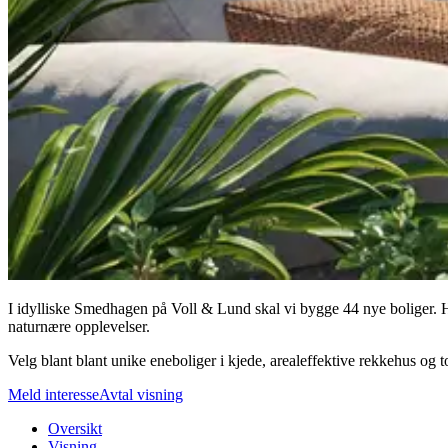
I idylliske Smedhagen på Voll & Lund skal vi bygge 44 nye boliger. H
naturnære opplevelser.
Velg blant blant unike eneboliger i kjede, arealeffektive rekkehus og t
Meld interesse
Avtal visning
Oversikt
Visning