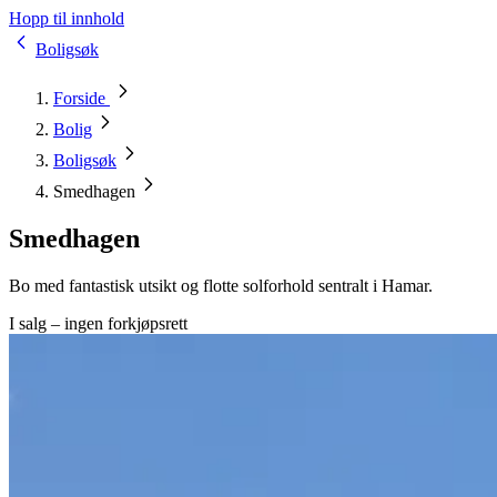
Hopp til innhold
Boligsøk
Forside
Bolig
Boligsøk
Smedhagen
Smedhagen
Bo med fantastisk utsikt og flotte solforhold sentralt i Hamar.
I salg – ingen forkjøpsrett