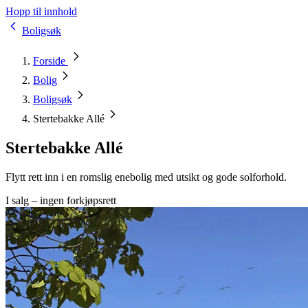
Hopp til innhold
Boligsøk
Forside
Bolig
Boligsøk
Stertebakke Allé
Stertebakke Allé
Flytt rett inn i en romslig enebolig med utsikt og gode solforhold.
I salg – ingen forkjøpsrett