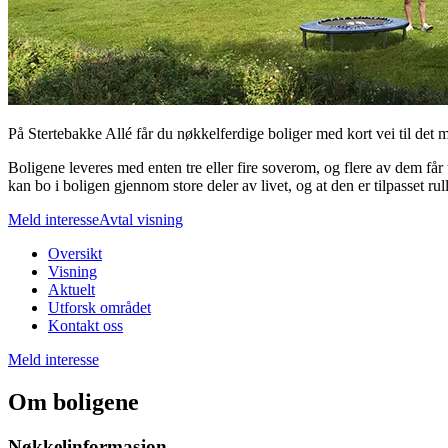
På Stertebakke Allé får du nøkkelferdige boliger med kort vei til det m
Boligene leveres med enten tre eller fire soverom, og flere av dem får
kan bo i boligen gjennom store deler av livet, og at den er tilpasset ru
Meld interesse
Avtal visning
Oversikt
Visning
Aktuelt
Utforsk området
Kontakt oss
Meld interesse
Om boligene
Nøkkelinformasjon