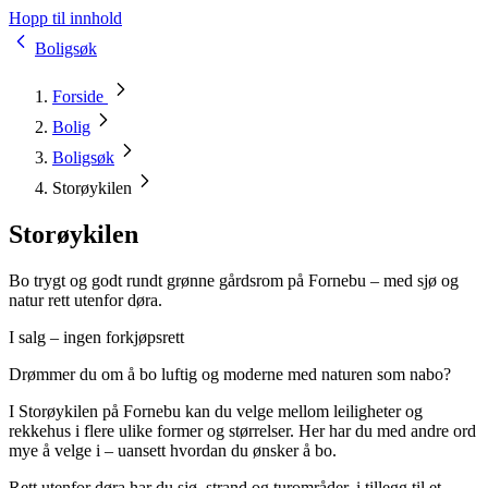
Hopp til innhold
Boligsøk
Forside
Bolig
Boligsøk
Storøykilen
Storøykilen
Bo trygt og godt rundt grønne gårdsrom på Fornebu – med sjø og
natur rett utenfor døra.
I salg – ingen forkjøpsrett
Drømmer du om å bo luftig og moderne med naturen som nabo?
I Storøykilen på Fornebu kan du velge mellom leiligheter og
rekkehus i flere ulike former og størrelser. Her har du med andre ord
mye å velge i – uansett hvordan du ønsker å bo.
Rett utenfor døra har du sjø, strand og turområder, i tillegg til et