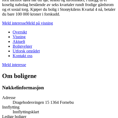
koselig nabolag bestående av seks kvartaler rundt frodige gårdsrom
og et sosial torg. Kjøper du bolig i Storøykilens Kvartal 4 nå, betaler
du bare 100 000 kroner i forskudd.
Meld interesse
Meld på visning
Oversikt
Visning
Aktuelt
Boligvelger
Utforsk området
Kontakt oss
Meld interesse
Om boligene
Nøkkelinformasjon
Adresse
Dragehodesvingen 15 1364 Fornebu
Innflytting
Innflyttingsklart
Ledige boliger