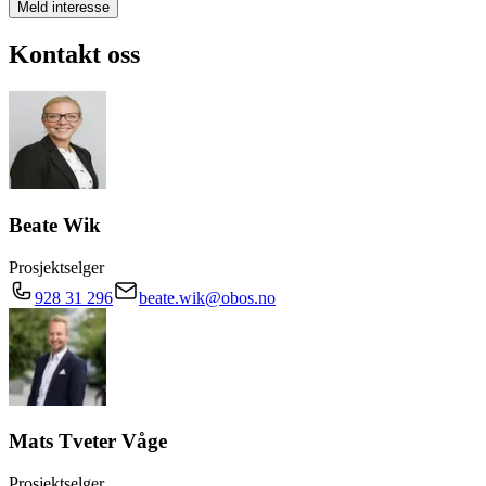
Meld interesse
Kontakt oss
Beate Wik
Prosjektselger
928 31 296
beate.wik@obos.no
Mats Tveter Våge
Prosjektselger