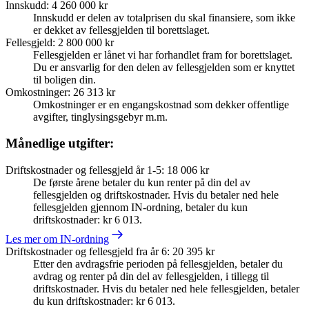
Innskudd
:
4 260 000 kr
Innskudd er delen av totalprisen du skal finansiere, som ikke
er dekket av fellesgjelden til borettslaget.
Fellesgjeld
:
2 800 000 kr
Fellesgjelden er lånet vi har forhandlet fram for borettslaget.
Du er ansvarlig for den delen av fellesgjelden som er knyttet
til boligen din.
Omkostninger
:
26 313 kr
Omkostninger er en engangskostnad som dekker offentlige
avgifter, tinglysingsgebyr m.m.
Månedlige utgifter:
Driftskostnader og fellesgjeld år 1-5
:
18 006 kr
De første årene betaler du kun renter på din del av
fellesgjelden og driftskostnader. Hvis du betaler ned hele
fellesgjelden gjennom IN-ordning, betaler du kun
driftskostnader: kr 6 013.
Les mer om IN-ordning
Driftskostnader og fellesgjeld fra år 6
:
20 395 kr
Etter den avdragsfrie perioden på fellesgjelden, betaler du
avdrag og renter på din del av fellesgjelden, i tillegg til
driftskostnader. Hvis du betaler ned hele fellesgjelden, betaler
du kun driftskostnader: kr 6 013.