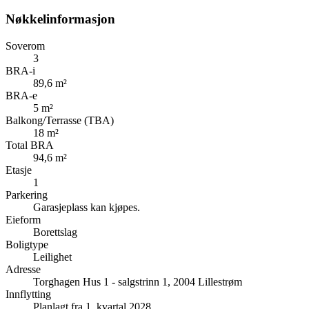
Nøkkelinformasjon
Soverom
3
BRA-i
89,6 m²
BRA-e
5 m²
Balkong/Terrasse (TBA)
18 m²
Total BRA
94,6 m²
Etasje
1
Parkering
Garasjeplass kan kjøpes.
Eieform
Borettslag
Boligtype
Leilighet
Adresse
Torghagen Hus 1 - salgstrinn 1, 2004 Lillestrøm
Innflytting
Planlagt fra 1. kvartal 2028