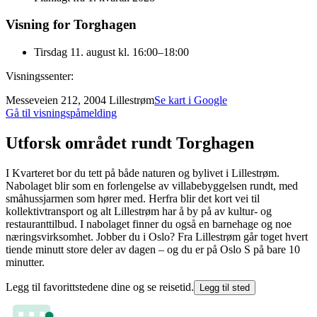
Visning for Torghagen
Tirsdag 11. august kl. 16:00–18:00
Visningssenter:
Messeveien 212, 2004 Lillestrøm
Se kart i Google
Gå til visningspåmelding
Utforsk området rundt Torghagen
I Kvarteret bor du tett på både naturen og bylivet i Lillestrøm.
Nabolaget blir som en forlengelse av villabebyggelsen rundt, med
småhussjarmen som hører med. Herfra blir det kort vei til
kollektivtransport og alt Lillestrøm har å by på av kultur- og
restauranttilbud. I nabolaget finner du også en barnehage og noe
næringsvirksomhet. Jobber du i Oslo? Fra Lillestrøm går toget hvert
tiende minutt store deler av dagen – og du er på Oslo S på bare 10
minutter.
Legg til favorittstedene dine og se reisetid.
Legg til sted