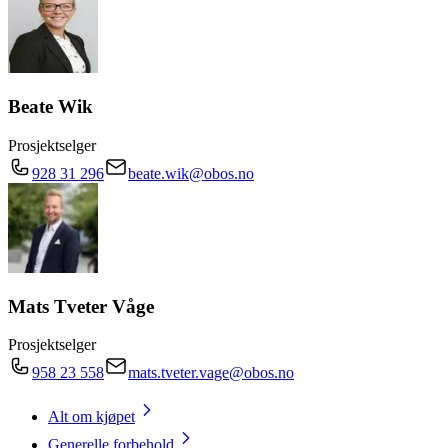
Beate Wik
Prosjektselger
928 31 296
beate.wik@obos.no
Mats Tveter Våge
Prosjektselger
958 23 558
mats.tveter.vage@obos.no
Alt om kjøpet
Generelle forbehold