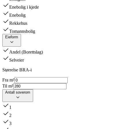
Enebolig i kjede
Enebolig
Rekkehus
Tomannsbolig
Eieform
Andel (Borettslag)
Selveier
Størrelse BRA-i
Fra m²
Til m²
Antall soverom
1
2
3