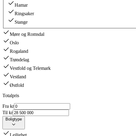
Hamar
Ringsaker
Stange
Møre og Romsdal
Oslo
Rogaland
Trøndelag
Vestfold og Telemark
Vestland
Østfold
Totalpris
Fra kr
Til kr
Boligtype
Leilighet