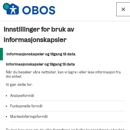
Hopp til innhold
Innstillinger for bruk av
Vi beklager! Vi har
informasjonskapsler
problemer med
Informasjonskapsler og tilgang til data
Informasjonskapsler og tilgang til data
systemene våre
Når du besøker våre nettsider, kan vi lagre i eller lese informasjon fra
din enhet.
Vi gjør dette for:
Sidene på obos.no er dessverre ikke
tilgjengelige akkurat nå. Vi jobber med
Analyseformål
Funksjonelle formål
saken og vanligvis er de oppe og går
igjen i løpet av kort tid. Du kan likevel
Markedsføringsformål
kontakte oss nå, enten du skal melde