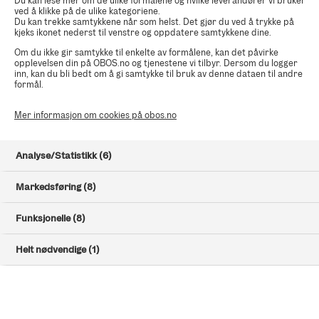
Du kan lese mer om de ulike formålene og hvilke leverandører vi bruker
ved å klikke på de ulike kategoriene.
forkjøpsrett eller har spørsmål.
Du kan trekke samtykkene når som helst. Det gjør du ved å trykke på
kjeks ikonet nederst til venstre og oppdatere samtykkene dine.
Nedenfor finner du kontaktinformasjon.
Om du ikke gir samtykke til enkelte av formålene, kan det påvirke
opplevelsen din på OBOS.no og tjenestene vi tilbyr. Dersom du logger
Skal du melde forkjøpsrett?
inn, kan du bli bedt om å gi samtykke til bruk av denne dataen til andre
formål.
Har du
OBOS-appen
kan du prøve å melde forkjøp der. Hvis
Mer informasjon om cookies på obos.no
ikke send oss en e-post der du forteller oss at du vil melde
forkjøp, og for hvilken bolig det gjelder. Husk å få med ditt
Analyse/Statistikk (6)
navn, medlemsnummer og finansieringsbevis. Meldingen må
sendes til oss innen meldefristen.
Markedsføring (8)
Dersom det er OBOS eiendomsmeglere som er megler for
Funksjonelle (8)
salget, send e-posten til:
hammersborg@obos.no
Dersom det er andre eiendomsmeglere som er megler for
Helt nødvendige (1)
salget, send e-posten til:
forkjop@obos.no
Skal du til OBOS-banken, Tryg Forsikring
for OBOS-medlemmer, Styrerommet,