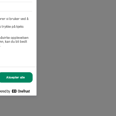
rer vi bruker ved å
 trykke på kjeks
 påvirke opplevelsen
nn, kan du bli bedt
.
Aksepter alle