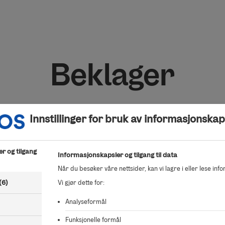
Beklager
Kunne ikke finne salgsoppdraget du ser etter.
Innstillinger for bruk av informasjonskap
r og tilgang
Informasjonskapsler og tilgang til data
Når du besøker våre nettsider, kan vi lagre i eller lese inf
(6)
Vi gjør dette for:
Analyseformål
Funksjonelle formål