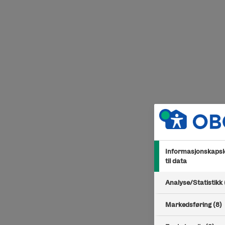
Hopp til innhold
Informasjonskapsle
til data
Analyse/Statistikk 
Markedsføring (8)