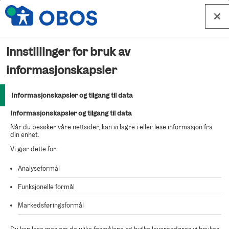
Hopp til innhold
Innstillinger for bruk av
Beklager
informasjonskapsler
Informasjonskapsler og tilgang til data
Kunne ikke finne salgsoppdraget du ser etter.
Informasjonskapsler og tilgang til data
Når du besøker våre nettsider, kan vi lagre i eller lese informasjon fra
din enhet.
Vi gjør dette for:
Analyseformål
Funksjonelle formål
Markedsføringsformål