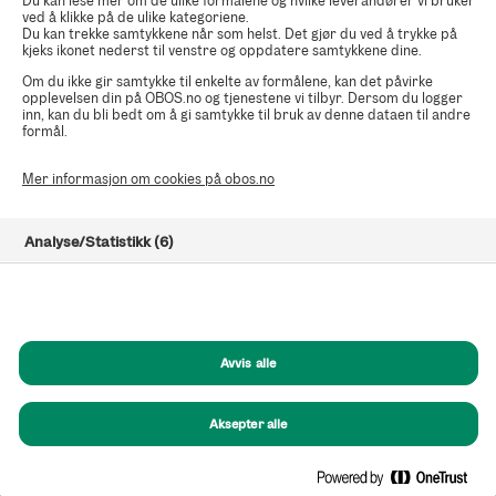
Du kan lese mer om de ulike formålene og hvilke leverandører vi bruker
ved å klikke på de ulike kategoriene.
Du kan trekke samtykkene når som helst. Det gjør du ved å trykke på
kjeks ikonet nederst til venstre og oppdatere samtykkene dine.
Om du ikke gir samtykke til enkelte av formålene, kan det påvirke
opplevelsen din på OBOS.no og tjenestene vi tilbyr. Dersom du logger
inn, kan du bli bedt om å gi samtykke til bruk av denne dataen til andre
formål.
Mer informasjon om cookies på obos.no
Analyse/Statistikk (6)
Markedsføring (8)
Funksjonelle (8)
Avvis alle
Helt nødvendige (1)
Aksepter alle