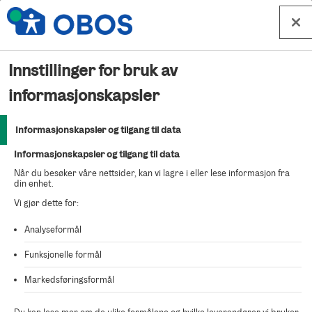
Hopp til innhold
Innstillinger for bruk av
Kjøp bolig 4063 – Ager
informasjonskapsler
Borettslag, Salgstrinn 3 -
Informasjonskapsler og tilgang til data
Oppgang G og H
Informasjonskapsler og tilgang til data
Når du besøker våre nettsider, kan vi lagre i eller lese informasjon fra
din enhet.
For å kjøpe denne boligen fyller du ut en bindende
Vi gjør dette for:
kjøpsbekreftelse.
Analyseformål
Funksjonelle formål
Markedsføringsformål
Viktig å huske før du starter
utfyllingen: