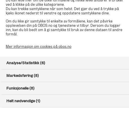
Du kan lese mer om de ulike formålene og hvilke leverandører vi bruker
ved å klikke på de ulike kategoriene.
Du kan trekke samtykkene når som helst. Det gjør du ved å trykke på
kjeks ikonet nederst til venstre og oppdatere samtykkene dine.
Prospekt og vilkår
Om du ikke gir samtykke til enkelte av formålene, kan det påvirke
Gjør deg kjent med prospektet og vilkårene for boligkjøpet
opplevelsen din på OBOS.no og tjenestene vi tilbyr. Dersom du logger
inn, kan du bli bedt om å gi samtykke til bruk av denne dataen til andre
ditt.
formål.
Mer informasjon om cookies på obos.no
Parkeringsplass
For denne boligen har du mulighet til å legge til et ønske om
Analyse/Statistikk (6)
en parkeringsplass til en ekstra kostnad.
Markedsføring (8)
Finansiering
Funksjonelle (8)
Finansieringen må være i orden. Ha klart finansieringsbevis
(PDF) eller kontaktinformasjon til banken.
Helt nødvendige (1)
BankID
Du signerer avtalen med BankID. Hvis du ikke har norsk