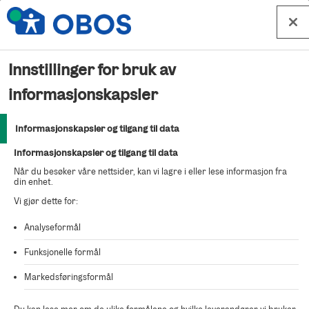
Hopp til innhold
Innstillinger for bruk av
Kjøp bolig 2018 – Furunåla -
informasjonskapsler
Hus 10
Informasjonskapsler og tilgang til data
Informasjonskapsler og tilgang til data
For å kjøpe denne boligen fyller du ut en bindende
Når du besøker våre nettsider, kan vi lagre i eller lese informasjon fra
kjøpsbekreftelse.
din enhet.
Vi gjør dette for:
Analyseformål
Viktig å huske før du starter
Funksjonelle formål
utfyllingen:
Markedsføringsformål