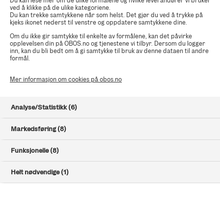
Du kan lese mer om de ulike formålene og hvilke leverandører vi bruker
Prospekt og vilkår
ved å klikke på de ulike kategoriene.
Du kan trekke samtykkene når som helst. Det gjør du ved å trykke på
Gjør deg kjent med prospektet og vilkårene for boligkjøpet
kjeks ikonet nederst til venstre og oppdatere samtykkene dine.
ditt.
Om du ikke gir samtykke til enkelte av formålene, kan det påvirke
opplevelsen din på OBOS.no og tjenestene vi tilbyr. Dersom du logger
inn, kan du bli bedt om å gi samtykke til bruk av denne dataen til andre
formål.
Finansiering
Finansieringen må være i orden. Ha klart finansieringsbevis
Mer informasjon om cookies på obos.no
(PDF) eller kontaktinformasjon til banken.
Analyse/Statistikk (6)
BankID
Markedsføring (8)
Du signerer avtalen med BankID. Hvis du ikke har norsk
BankID må du ta kontakt med oss.
Funksjonelle (8)
Helt nødvendige (1)
Fyll ut kjøpsbekreftelsen