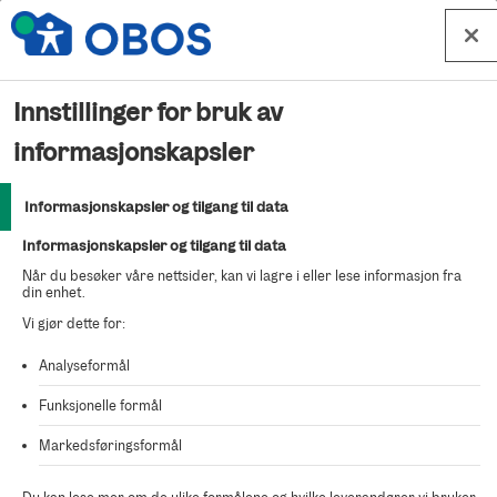
Hopp til innhold
Innstillinger for bruk av
Beklager
informasjonskapsler
Informasjonskapsler og tilgang til data
Kunne ikke finne salgsoppdraget du ser etter.
Informasjonskapsler og tilgang til data
Når du besøker våre nettsider, kan vi lagre i eller lese informasjon fra
din enhet.
Vi gjør dette for:
Analyseformål
Funksjonelle formål
Markedsføringsformål