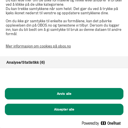
Du kan lese mer om de ulike formålene og hvilke leverandører vi bruker
ved å klikke på de ulike kategoriene.
Du kan trekke samtykkene når som helst. Det gjør du ved å trykke på
kjeks ikonet nederst til venstre og oppdatere samtykkene dine.
Om du ikke gir samtykke til enkelte av formålene, kan det påvirke
opplevelsen din på OBOS.no og tjenestene vi tilbyr. Dersom du logger
inn, kan du bli bedt om å gi samtykke til bruk av denne dataen til andre
formål.
Mer informasjon om cookies på obos.no
Analyse/Statistikk (6)
Markedsføring (8)
Funksjonelle (8)
Avvis alle
Helt nødvendige (1)
Aksepter alle