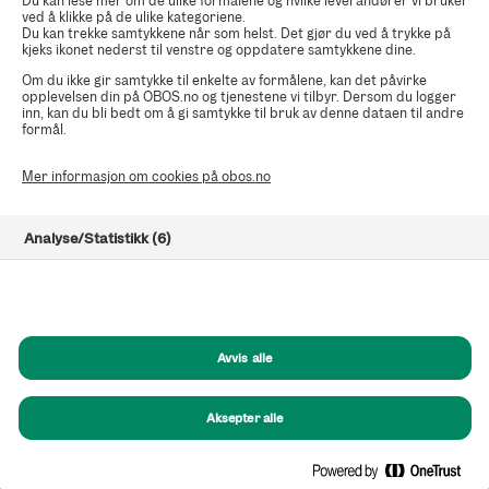
Du kan lese mer om de ulike formålene og hvilke leverandører vi bruker
ved å klikke på de ulike kategoriene.
Du kan trekke samtykkene når som helst. Det gjør du ved å trykke på
kjeks ikonet nederst til venstre og oppdatere samtykkene dine.
Om du ikke gir samtykke til enkelte av formålene, kan det påvirke
opplevelsen din på OBOS.no og tjenestene vi tilbyr. Dersom du logger
inn, kan du bli bedt om å gi samtykke til bruk av denne dataen til andre
formål.
Mer informasjon om cookies på obos.no
Analyse/Statistikk (6)
Markedsføring (8)
Funksjonelle (8)
Avvis alle
Helt nødvendige (1)
Aksepter alle