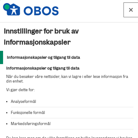
Hopp til innhold
Innstillinger for bruk av
Beklager
informasjonskapsler
Informasjonskapsler og tilgang til data
Kunne ikke finne salgsoppdraget du ser etter.
Informasjonskapsler og tilgang til data
Når du besøker våre nettsider, kan vi lagre i eller lese informasjon fra
din enhet.
Vi gjør dette for:
Analyseformål
Funksjonelle formål
Markedsføringsformål