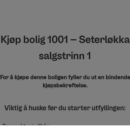
Kjøp bolig 1001 – Seterløkka
salgstrinn 1
For å kjøpe denne boligen fyller du ut en bindend
kjøpsbekreftelse.
Viktig å huske før du starter utfyllingen:
Prospekt og vilkår