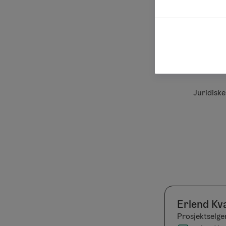
Juridisk
Erlend Kv
Prosjektselge