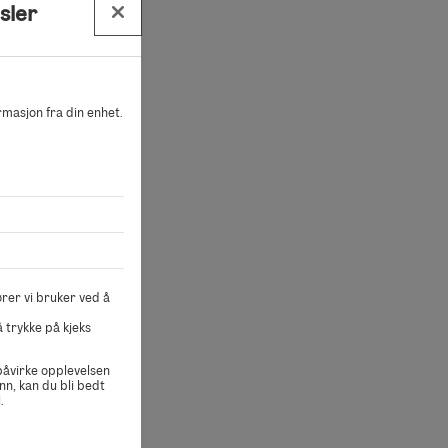
sler
.
ormasjon fra din enhet.
F) eller
rer vi bruker ved å
 trykke på kjeks
D må du ta
 påvirke opplevelsen
nn, kan du bli bedt
.