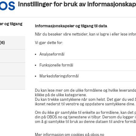
Innstillinger for bruk av informasjonskap
Gjør deg kjent med prospektet og vilkårene for boligkjøpet ditt
r og tilgang
Parkeringsplass
Informasjonskapsler og tilgang til data
For denne boligen har du mulighet til å legge til et ønske om en
Når du besøker våre nettsider, kan vi lagre i eller lese inf
parkeringsplass til en ekstra kostnad.
(6)
Vi gjør dette for:
Analyseformål
Finansiering
Funksjonelle formål
Finansieringen må være i orden. Ha klart finansieringsbevis (PD
Markedsføringsformål
kontaktinformasjon til banken.
Du kan lese mer om de ulike formålene og hvilke leverandø
klikke på de ulike kategoriene.
Du kan trekke samtykkene når som helst. Det gjør du ved å
BankID
ikonet nederst til venstre og oppdatere samtykkene dine.
Du signerer avtalen med BankID. Hvis du ikke har norsk BankI
Om du ikke gir samtykke til enkelte av formålene, kan det
kontakt med oss.
din på OBOS.no og tjenestene vi tilbyr. Dersom du logger i
om å gi samtykke til bruk av denne dataen til andre formål
Mer informasjon om cookies på obos.no