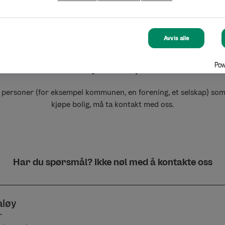
Fyll ut kjøpsbekreftelsen
Avvis alle
Er du en juridisk person?
e personer (for eksempel kommunen, en forening, et selskap) som
kjøpe bolig, må ta kontakt med oss.
Har du spørsmål? Ikke nøl med å kontakte oss
aløy
r