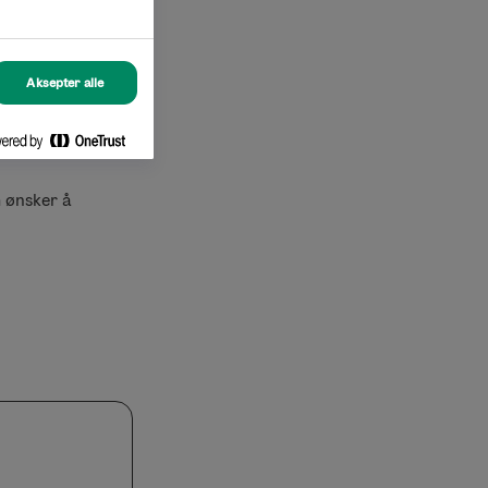
Aksepter alle
 ønsker å