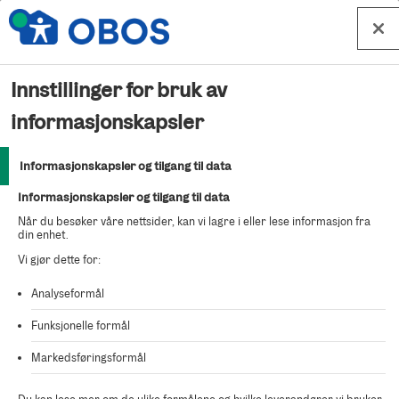
Hopp til innhold
Boligen er solgt
Innstillinger for bruk av
Denne boligen er dessverre solgt, men vi har flere boliger til
informasjonskapsler
salgs – mange er innflyttingsklare allerede nå.
Informasjonskapsler og tilgang til data
Se alle nye boliger til salgs
Informasjonskapsler og tilgang til data
Når du besøker våre nettsider, kan vi lagre i eller lese informasjon fra
din enhet.
Vi gjør dette for:
Analyseformål
Funksjonelle formål
Markedsføringsformål