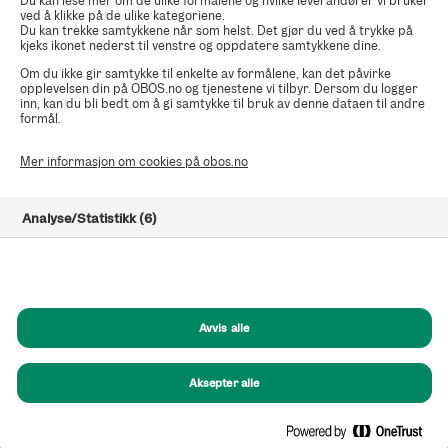
Du kan lese mer om de ulike formålene og hvilke leverandører vi bruker
ved å klikke på de ulike kategoriene.
Du kan trekke samtykkene når som helst. Det gjør du ved å trykke på
kjeks ikonet nederst til venstre og oppdatere samtykkene dine.
Om du ikke gir samtykke til enkelte av formålene, kan det påvirke
opplevelsen din på OBOS.no og tjenestene vi tilbyr. Dersom du logger
inn, kan du bli bedt om å gi samtykke til bruk av denne dataen til andre
formål.
Mer informasjon om cookies på obos.no
Analyse/Statistikk (6)
Markedsføring (8)
Funksjonelle (8)
Avvis alle
Helt nødvendige (1)
Aksepter alle