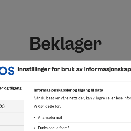
Beklager
Kunne ikke finne salgsoppdraget du ser etter.
Innstillinger for bruk av informasjonskap
r og tilgang
Informasjonskapsler og tilgang til data
Når du besøker våre nettsider, kan vi lagre i eller lese inf
(6)
Vi gjør dette for:
Analyseformål
Funksjonelle formål