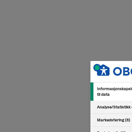
Hopp til innhold
Informasjonskapsle
til data
Analyse/Statistikk 
Markedsføring (8)