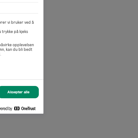
rer vi bruker ved å
 trykke på kjeks
 påvirke opplevelsen
nn, kan du bli bedt
.
Aksepter alle