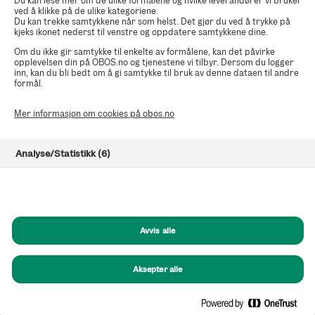
Du kan lese mer om de ulike formålene og hvilke leverandører vi bruker
ved å klikke på de ulike kategoriene.
Du kan trekke samtykkene når som helst. Det gjør du ved å trykke på
kjeks ikonet nederst til venstre og oppdatere samtykkene dine.
Om du ikke gir samtykke til enkelte av formålene, kan det påvirke
opplevelsen din på OBOS.no og tjenestene vi tilbyr. Dersom du logger
inn, kan du bli bedt om å gi samtykke til bruk av denne dataen til andre
formål.
Mer informasjon om cookies på obos.no
Analyse/Statistikk (6)
Markedsføring (8)
Funksjonelle (8)
Avvis alle
Helt nødvendige (1)
Aksepter alle