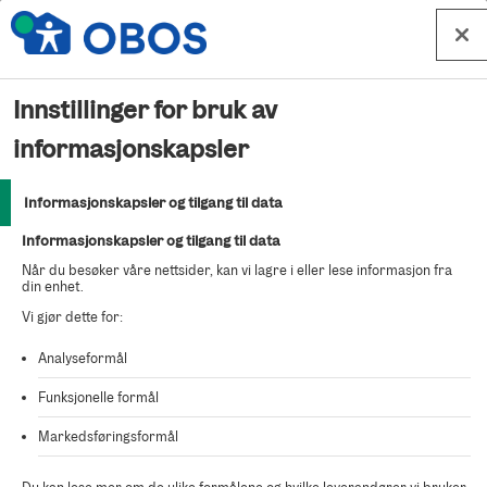
Hopp til innhold
Innstillinger for bruk av
Beklager
informasjonskapsler
Informasjonskapsler og tilgang til data
Kunne ikke finne salgsoppdraget du ser etter.
Informasjonskapsler og tilgang til data
Når du besøker våre nettsider, kan vi lagre i eller lese informasjon fra
din enhet.
Vi gjør dette for:
Analyseformål
Funksjonelle formål
Markedsføringsformål