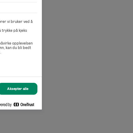
rer vi bruker ved å
 trykke på kjeks
 påvirke opplevelsen
nn, kan du bli bedt
.
Aksepter alle