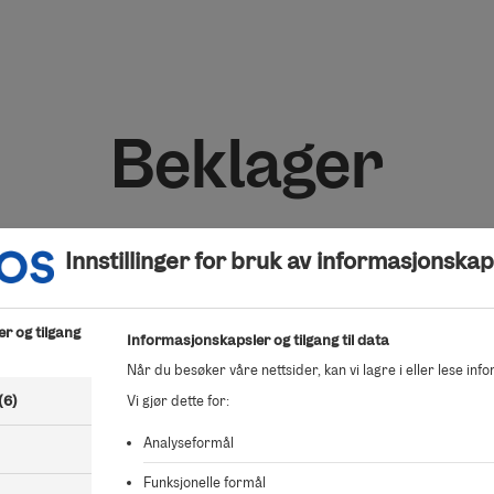
Beklager
Kunne ikke finne salgsoppdraget du ser etter.
Innstillinger for bruk av informasjonskap
r og tilgang
Informasjonskapsler og tilgang til data
Når du besøker våre nettsider, kan vi lagre i eller lese inf
(6)
Vi gjør dette for:
Analyseformål
Funksjonelle formål