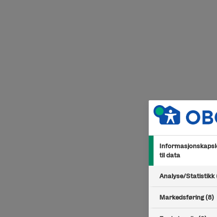
Hopp til innhold
Informasjonskapsle
til data
Analyse/Statistikk 
Markedsføring (8)