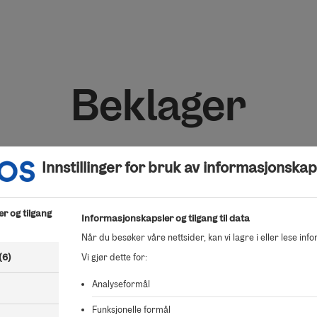
Beklager
Kunne ikke finne salgsoppdraget du ser etter.
Innstillinger for bruk av informasjonskap
r og tilgang
Informasjonskapsler og tilgang til data
Når du besøker våre nettsider, kan vi lagre i eller lese inf
(6)
Vi gjør dette for:
Analyseformål
Funksjonelle formål