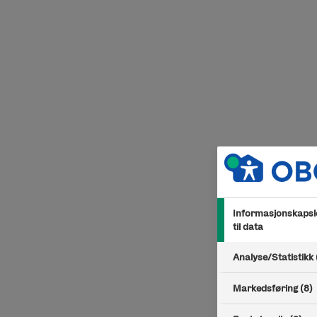
Hopp til innhold
Informasjonskapsle
til data
Analyse/Statistikk 
Markedsføring (8)