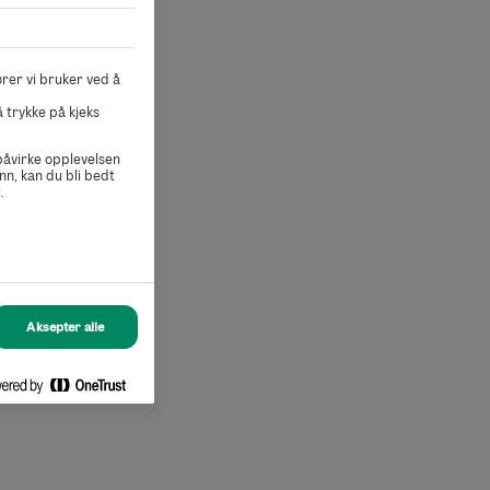
rer vi bruker ved å
 trykke på kjeks
 påvirke opplevelsen
nn, kan du bli bedt
.
Aksepter alle