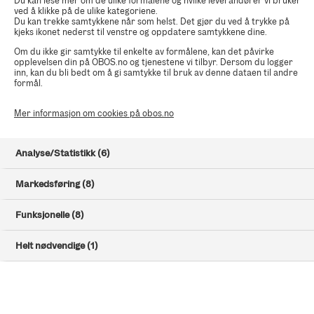
Du kan lese mer om de ulike formålene og hvilke leverandører vi bruker
ved å klikke på de ulike kategoriene.
Du kan trekke samtykkene når som helst. Det gjør du ved å trykke på
kjeks ikonet nederst til venstre og oppdatere samtykkene dine.
Prospekt og vilkår
Om du ikke gir samtykke til enkelte av formålene, kan det påvirke
Gjør deg kjent med prospektet og vilkårene for boligkjøpet
opplevelsen din på OBOS.no og tjenestene vi tilbyr. Dersom du logger
inn, kan du bli bedt om å gi samtykke til bruk av denne dataen til andre
ditt.
formål.
Mer informasjon om cookies på obos.no
Finansiering
Finansieringen må være i orden. Ha klart finansieringsbevis
Analyse/Statistikk (6)
(PDF) eller kontaktinformasjon til banken.
Markedsføring (8)
BankID
Funksjonelle (8)
Du signerer avtalen med BankID. Hvis du ikke har norsk
BankID må du ta kontakt med oss.
Helt nødvendige (1)