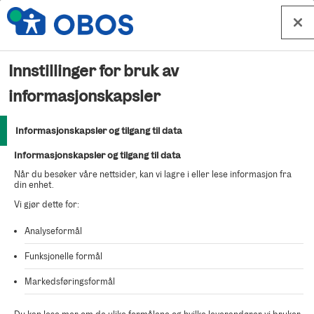
Hopp til innhold
Innstillinger for bruk av
Kjøp bolig 1029 – Ulvenplassen
informasjonskapsler
Humleblom borettslag,
Informasjonskapsler og tilgang til data
salgstrinn 1
Informasjonskapsler og tilgang til data
Når du besøker våre nettsider, kan vi lagre i eller lese informasjon fra
din enhet.
For å kjøpe denne boligen fyller du ut en bindende
Vi gjør dette for:
kjøpsbekreftelse.
Analyseformål
Funksjonelle formål
Markedsføringsformål
Viktig å huske før du starter
utfyllingen: