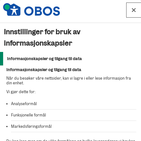
Hopp til innhold
Innstillinger for bruk av
Kjøp bolig 7009 – Bølgelengden
informasjonskapsler
salgstrinn 2
Informasjonskapsler og tilgang til data
Informasjonskapsler og tilgang til data
For å kjøpe denne boligen fyller du ut en bindende
Når du besøker våre nettsider, kan vi lagre i eller lese informasjon fra
kjøpsbekreftelse.
din enhet.
Vi gjør dette for:
Analyseformål
Viktig å huske før du starter
Funksjonelle formål
utfyllingen:
Markedsføringsformål