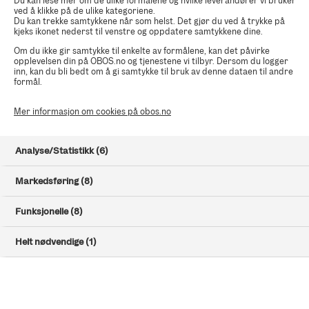
Du kan lese mer om de ulike formålene og hvilke leverandører vi bruker
Prospekt og vilkår
ved å klikke på de ulike kategoriene.
Du kan trekke samtykkene når som helst. Det gjør du ved å trykke på
Gjør deg kjent med prospektet og vilkårene for boligkjøpet
kjeks ikonet nederst til venstre og oppdatere samtykkene dine.
ditt.
Om du ikke gir samtykke til enkelte av formålene, kan det påvirke
opplevelsen din på OBOS.no og tjenestene vi tilbyr. Dersom du logger
inn, kan du bli bedt om å gi samtykke til bruk av denne dataen til andre
formål.
Finansiering
Finansieringen må være i orden. Ha klart finansieringsbevis
Mer informasjon om cookies på obos.no
(PDF) eller kontaktinformasjon til banken.
Analyse/Statistikk (6)
BankID
Markedsføring (8)
Du signerer avtalen med BankID. Hvis du ikke har norsk
BankID må du ta kontakt med oss.
Funksjonelle (8)
Helt nødvendige (1)
Fyll ut kjøpsbekreftelsen