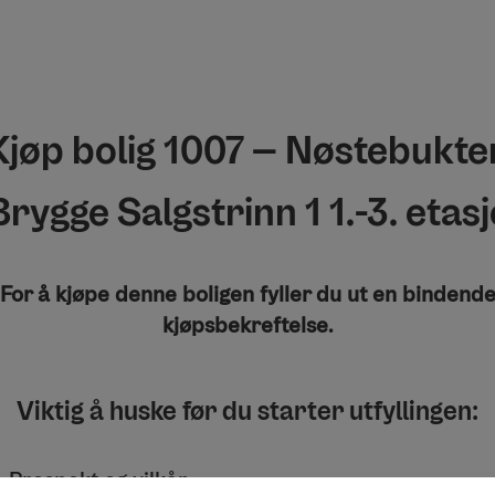
Kjøp bolig 1007 – Nøstebukte
Brygge Salgstrinn 1 1.-3. etasj
For å kjøpe denne boligen fyller du ut en bindend
kjøpsbekreftelse.
Viktig å huske før du starter utfyllingen:
Prospekt og vilkår