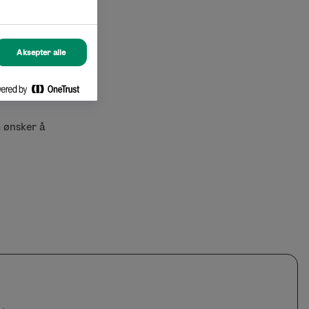
Aksepter alle
 ønsker å