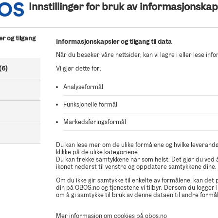
Innstillinger for bruk av informasjonskap
Gjør deg kjent med prospektet og vilkårene for boligkjøpet ditt
r og tilgang
Parkeringsplass
Informasjonskapsler og tilgang til data
For denne boligen har du mulighet til å legge til et ønske om en
Når du besøker våre nettsider, kan vi lagre i eller lese inf
parkeringsplass til en ekstra kostnad.
(6)
Vi gjør dette for:
Analyseformål
Finansiering
Funksjonelle formål
Finansieringen må være i orden. Ha klart finansieringsbevis (PD
Markedsføringsformål
kontaktinformasjon til banken.
Du kan lese mer om de ulike formålene og hvilke leverandø
klikke på de ulike kategoriene.
Du kan trekke samtykkene når som helst. Det gjør du ved å
BankID
ikonet nederst til venstre og oppdatere samtykkene dine.
Du signerer avtalen med BankID. Hvis du ikke har norsk BankI
Om du ikke gir samtykke til enkelte av formålene, kan det
kontakt med oss.
din på OBOS.no og tjenestene vi tilbyr. Dersom du logger i
om å gi samtykke til bruk av denne dataen til andre formål
Mer informasjon om cookies på obos.no