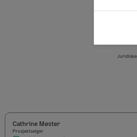
Juridisk
Cathrine Møster
Prosjektselger