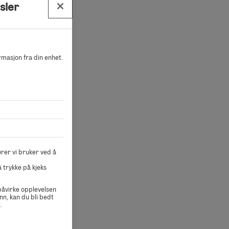
sler
.
ormasjon fra din enhet.
F) eller
rer vi bruker ved å
 trykke på kjeks
D må du ta
 påvirke opplevelsen
nn, kan du bli bedt
.