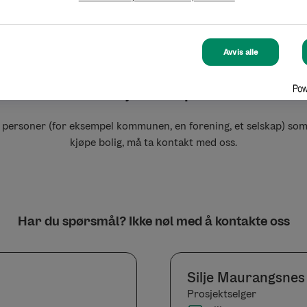
Fyll ut kjøpsbekreftelsen
Avvis alle
Er du en juridisk person?
e personer (for eksempel kommunen, en forening, et selskap) som
kjøpe bolig, må ta kontakt med oss.
Har du spørsmål? Ikke nøl med å kontakte oss
Silje Maurangsnes
Prosjektselger