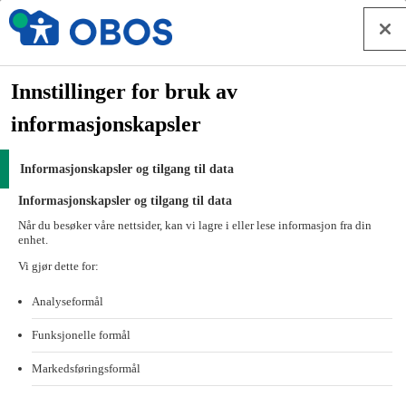
Hopp til innhold
Om OBOS
Forside
Innstillinger for bruk av
Om OBOS
informasjonskapsler
Personvern i OBOS-konsernet
Personvern i OBOS-konsernet
Informasjonskapsler og tilgang til data
Informasjonskapsler og tilgang til data
OBOS verdsetter og er avhengig av medlemmer. Vi ønsker at du
Når du besøker våre nettsider, kan vi lagre i eller lese informasjon fra din
skal føle deg trygg når du besøker våre nettsider, og vi kan forsikre
enhet.
deg om at all personlig informasjon behandles på en sikker måte.
Vi gjør dette for:
Oppsummering av de viktigste
Analyseformål
endringene i personvernerklæringen –
sist oppdatert 24. juni 2026
Funksjonelle formål
Markedsføringsformål
Presiseringer og utvidelser av hvilke personopplysninger
som behandles: