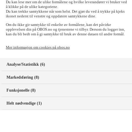
OBOS har utdypet hvilke eksterne kilder persondata kan
Du kan lese mer om de ulike formålene og hvilke leverandører vi bruker ved
innhentes fra samt beskrevet at OBOS jevnlig vasker og
å klikke på de ulike kategoriene.
Du kan trekke samtykkene når som helst. Det gjør du ved å trykke på kjeks
oppdaterer kontaktinformasjon.
ikonet nederst til venstre og oppdatere samtykkene dine.
Økt fokus på tekniske løsninger og bruk av OBOSID/Min
Side:
Om du ikke gir samtykke til enkelte av formålene, kan det påvirke
Det er lagt inn nye avsnitt som forklarer vår nye
opplevelsen din på OBOS.no og tjenestene vi tilbyr. Dersom du logger inn,
innloggingsløsning OBOSID inkludert bruk av passnøkler og
kan du bli bedt om å gi samtykke til bruk av denne dataen til andre formål.
mer om innholdet du finner på «Min side».
Mer detaljer om innhenting fra og deling med eksterne
Mer informasjon om cookies på obos.no
kilder:
Det er gitt eksempler på hvilke persondata OBOS mottar eller
innhenter hos eksterne aktører, som kredittvurderinger,
Analyse/Statistikk (6)
verifisering av adresse, demografiske opplysninger, og
reservasjoner i Brønnøysundregistrene.
Presisering og utvidelse av rettslige behandlingsgrunnlag
Markedsføring (8)
og behandlingsformål:
Personvernerklæringen forklarer noe mer utførlig rettslige
Funksjonelle (8)
grunnlag OBOS bruker for behandling av personopplysninger
og mer om reserverasjonsadgang. Det er laget en forbedret
oversikt over formål OBOS bruker persondata til.
Helt nødvendige (1)
Tydeliggjøring av segmentering og profilering
og bruk av
Data Clean Room:
Du vil finne mer informasjon om våre markedsføringspraksis,
herunder om segmentering og profilering. Det er tatt inn
forklaring om «Data Clean Room» for å tilpassede annonser