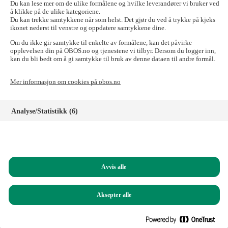
send e-posten til:
forkjop@obos.no
Du kan lese mer om de ulike formålene og hvilke leverandører vi bruker ved
å klikke på de ulike kategoriene.
Skal du til OBOS-banken, Tryg Forsikring for
Du kan trekke samtykkene når som helst. Det gjør du ved å trykke på kjeks
ikonet nederst til venstre og oppdatere samtykkene dine.
OBOS-medlemmer, Styrerommet eller Vibbo?
Om du ikke gir samtykke til enkelte av formålene, kan det påvirke
Det går fint! Tilgangen til disse nettstedene er ikke påvirket.
opplevelsen din på OBOS.no og tjenestene vi tilbyr. Dersom du logger inn,
kan du bli bedt om å gi samtykke til bruk av denne dataen til andre formål.
Logg inn i nettbanken for privatkunder
Logg inn i nettbanken for bedriftskunder
Mer informasjon om cookies på obos.no
Signeringsportalen
Logg inn på Tryg forsikring for OBOS-medlemmer
Registrer deg som kunde i OBOS-banken
Analyse/Statistikk (6)
Logg inn på Styrerommet
Logg inn på Vibbo
Markedsføring (8)
Har du spørsmål?
Funksjonelle (8)
Ring oss på
22 86 55 00
(mandag til fredag, 09.00 – 15.00)
Avvis alle
Helt nødvendige (1)
Du kan også sende e-post til:
obos@obos.no
Aksepter alle