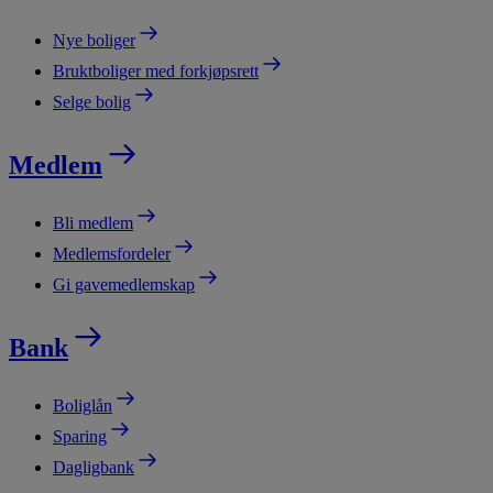
Nye boliger
Bruktboliger med forkjøpsrett
Selge bolig
Medlem
Bli medlem
Medlemsfordeler
Gi gavemedlemskap
Bank
Boliglån
Sparing
Dagligbank