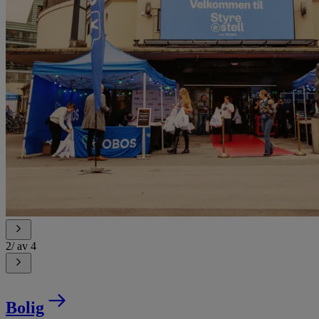
2
/
av
4
Bolig