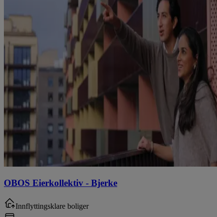
OBOS Eierkollektiv
-
Bjerke
Innflyttingsklare boliger