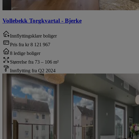
Vollebekk Torgkvartal
-
Bjerke
Innflyttingsklare boliger
Pris fra
kr 8 121 967
8 ledige boliger
Størrelse fra 73 – 106 m²
Innflytting fra Q2 2024