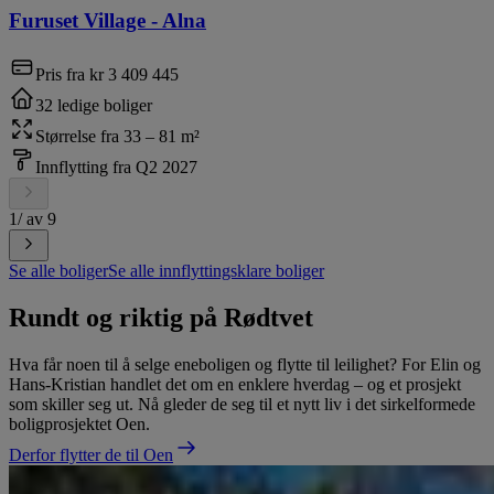
Furuset Village
-
Alna
Pris fra
kr 3 409 445
32 ledige boliger
Størrelse fra 33 – 81 m²
Innflytting fra Q2 2027
1
/
av
9
Se alle boliger
Se alle innflyttingsklare boliger
Rundt og riktig på Rødtvet
Hva får noen til å selge eneboligen og flytte til leilighet? For Elin og
Hans-Kristian handlet det om en enklere hverdag – og et prosjekt
som skiller seg ut. Nå gleder de seg til et nytt liv i det sirkelformede
boligprosjektet Oen.
Derfor flytter de til Oen