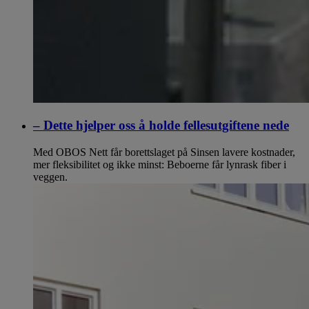
– Dette hjelper oss å holde fellesutgiftene nede
Med OBOS Nett får borettslaget på Sinsen lavere kostnader,
mer fleksibilitet og ikke minst: Beboerne får lynrask fiber i
veggen.