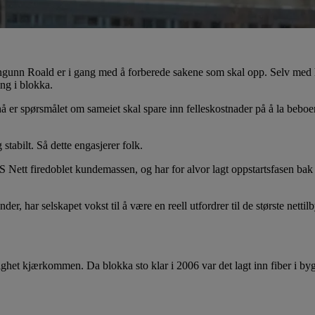
ngunn Roald er i gang med å forberede sakene som skal opp. Selv med h
ing i blokka.
er spørsmålet om sameiet skal spare inn felleskostnader på å la beboer
stabilt. Så dette engasjerer folk.
 Nett firedoblet kundemassen, og har for alvor lagt oppstartsfasen bak 
, har selskapet vokst til å være en reell utfordrer til de største nettilb
ghet kjærkommen. Da blokka sto klar i 2006 var det lagt inn fiber i by