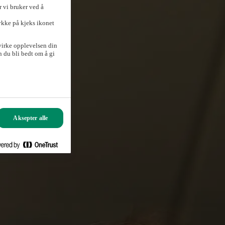
 vi bruker ved å
ykke på kjeks ikonet
virke opplevelsen din
 du bli bedt om å gi
Aksepter alle