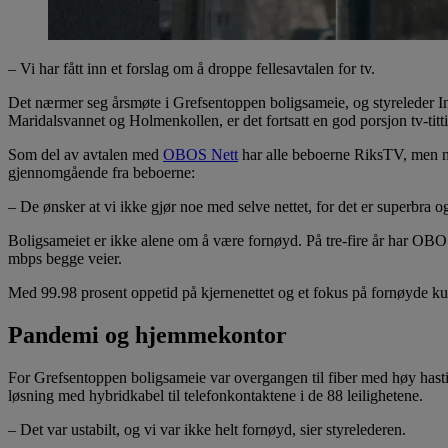
– Vi har fått inn et forslag om å droppe fellesavtalen for tv.
Det nærmer seg årsmøte i Grefsentoppen boligsameie, og styreleder I
Maridalsvannet og Holmenkollen, er det fortsatt en god porsjon tv-titt
Som del av avtalen med
OBOS Nett
har alle beboerne RiksTV, men nå 
gjennomgående fra beboerne:
– De ønsker at vi ikke gjør noe med selve nettet, for det er superbra og 
Boligsameiet er ikke alene om å være fornøyd. På tre-fire år har OBOS
mbps begge veier.
Med 99.98 prosent oppetid på kjernenettet og et fokus på fornøyde kunder
Pandemi og hjemmekontor
For Grefsentoppen boligsameie var overgangen til fiber med høy hasti
løsning med hybridkabel til telefonkontaktene i de 88 leilighetene.
– Det var ustabilt, og vi var ikke helt fornøyd, sier styrelederen.