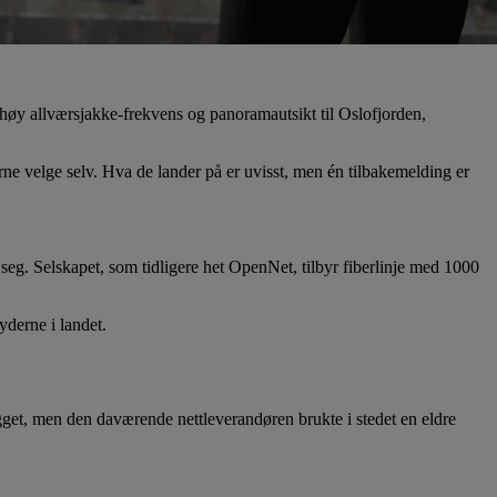
øy allværsjakke-frekvens og panoramautsikt til Oslofjorden,
ne velge selv. Hva de lander på er uvisst, men én tilbakemelding er
seg. Selskapet, som tidligere het OpenNet, tilbyr fiberlinje med 1000
yderne i landet.
gget, men den daværende nettleverandøren brukte i stedet en eldre