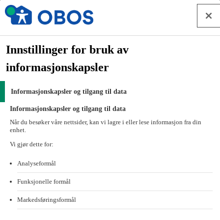
Hopp til innhold
OBOS Nett
Forside
Innstillinger for bruk av
Styrearbeid
informasjonskapsler
OBOS Nett
Hva kan vi hjelpe deg med?
Informasjonskapsler og tilgang til data
Hva kan vi hjelpe deg med?
Informasjonskapsler og tilgang til data
Når du besøker våre nettsider, kan vi lagre i eller lese informasjon fra din
enhet.
Her finner du veiledning for å komme i gang, feilsøking og bruk av
tjenestene OBOS Nett leverer.
Vi gjør dette for:
Kontakt oss
Analyseformål
Internett
Funksjonelle formål
Markedsføringsformål
Få hjelp til feilsøking av internett, veiledninger og
bruksanvisninger.