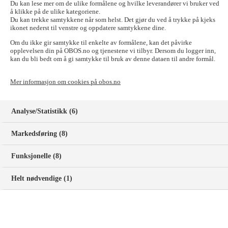
Du kan lese mer om de ulike formålene og hvilke leverandører vi bruker ved
å klikke på de ulike kategoriene.
TV
Du kan trekke samtykkene når som helst. Det gjør du ved å trykke på kjeks
ikonet nederst til venstre og oppdatere samtykkene dine.
Få hjelp til oppkobling, feilsøking og få svar på vanlige
Om du ikke gir samtykke til enkelte av formålene, kan det påvirke
spørsmål om TV.
opplevelsen din på OBOS.no og tjenestene vi tilbyr. Dersom du logger inn,
kan du bli bedt om å gi samtykke til bruk av denne dataen til andre formål.
Driftsmeldinger
Mer informasjon om cookies på obos.no
Få oversikt over planlagt nedetid og pågående avvik.
Bruksanvisninger
Analyse/Statistikk (6)
Finn bruksanvisninger for TV- og internettutstyr du har fått
Markedsføring (8)
gjennom OBOS Nett.
Funksjonelle (8)
Faktura
Helt nødvendige (1)
Få svar på de vanligste spørsmålene om faktura fra OBOS
Nett.
Flytting