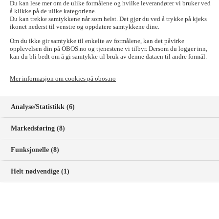
Middelalderparken BRL, Østre Strete og Kansler gt
Du kan lese mer om de ulike formålene og hvilke leverandører vi bruker ved
10 - Kort brudd
å klikke på de ulike kategoriene.
Du kan trekke samtykkene når som helst. Det gjør du ved å trykke på kjeks
ikonet nederst til venstre og oppdatere samtykkene dine.
Vi har opplevd et kort brudd på tjenestene, mellom klokken 15:00 -
15:02. Feilen er nå løst, men det kan være nødvendig med omstart
Om du ikke gir samtykke til enkelte av formålene, kan det påvirke
av router/modem.
opplevelsen din på OBOS.no og tjenestene vi tilbyr. Dersom du logger inn,
kan du bli bedt om å gi samtykke til bruk av denne dataen til andre formål.
Sist oppdatert:
7. august 2026, 15:07
Mer informasjon om cookies på obos.no
Planlagt nedetid
Analyse/Statistikk (6)
Markedsføring (8)
Oppgrading av rutere
Noen Heimgard-rutere vil oppgradere seg til ny software. Noen vil
Funksjonelle (8)
oppleve at passord og nettverksnavn kan tilbakestilles.
Helt nødvendige (1)
Start:
7. august 2026, 02:00
Slutt:
11. august 2026, 02:00
Vitigrend, Flere datoer