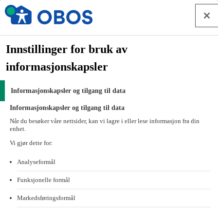
Hopp til innhold
Hva kan vi hjelpe deg med?
Forside
Innstillinger for bruk av
Styrearbeid
informasjonskapsler
OBOS Nett
Hva kan vi hjelpe deg med?
Informasjonskapsler og tilgang til data
Driftsmeldinger fra OBOS Nett
Informasjonskapsler og tilgang til data
Driftsmeldinger fra OBOS Nett
Når du besøker våre nettsider, kan vi lagre i eller lese informasjon fra din
enhet.
Vi gjør dette for:
Få oversikt over planlagt arbeid, eventuelle feil, og planlagte
driftsavbrudd i nettet.
Analyseformål
Pågående avvik
Funksjonelle formål
Markedsføringsformål