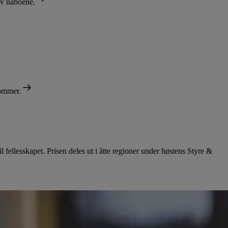
av naboene.
dommer.
il fellesskapet. Prisen deles ut i åtte regioner under høstens Styre &