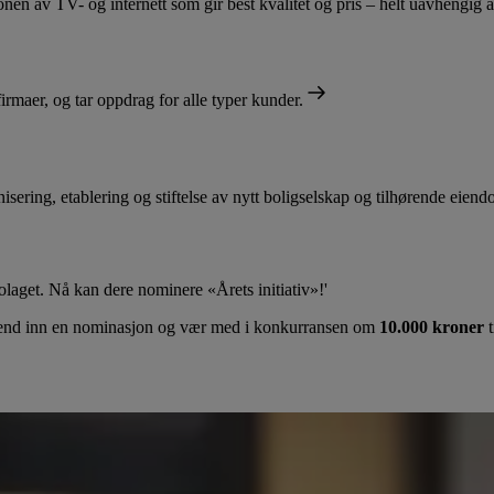
 av TV- og internett som gir best kvalitet og pris – helt uavhengig 
rmaer, og tar oppdrag for alle typer kunder.
isering, etablering og stiftelse av nytt boligselskap og tilhørende eien
olaget. Nå kan dere nominere «Årets initiativ»!'
t? Send inn en nominasjon og vær med i konkurransen om
10.000 kroner
t