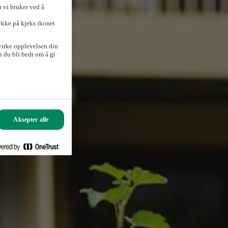
 vi bruker ved å
ykke på kjeks ikonet
virke opplevelsen din
 du bli bedt om å gi
Aksepter alle