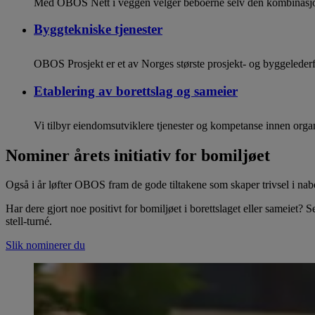
Med OBOS Nett i veggen velger beboerne selv den kombinasjonen
Byggtekniske tjenester
OBOS Prosjekt er et av Norges største prosjekt- og byggelederfi
Etablering av borettslag og sameier
Vi tilbyr eiendomsutviklere tjenester og kompetanse innen organ
Nominer årets initiativ for bomiljøet
Også i år løfter OBOS fram de gode tiltakene som skaper trivsel i nab
Har dere gjort noe positivt for bomiljøet i borettslaget eller sameie
stell-turné.
Slik nominerer du