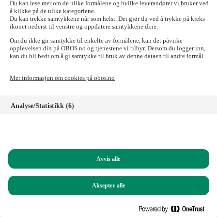
send e-posten til:
forkjop@obos.no
Du kan lese mer om de ulike formålene og hvilke leverandører vi bruker ved
å klikke på de ulike kategoriene.
Skal du til OBOS-banken, Tryg Forsikring for
Du kan trekke samtykkene når som helst. Det gjør du ved å trykke på kjeks
ikonet nederst til venstre og oppdatere samtykkene dine.
OBOS-medlemmer, Styrerommet eller Vibbo?
Om du ikke gir samtykke til enkelte av formålene, kan det påvirke
Det går fint! Tilgangen til disse nettstedene er ikke påvirket.
opplevelsen din på OBOS.no og tjenestene vi tilbyr. Dersom du logger inn,
kan du bli bedt om å gi samtykke til bruk av denne dataen til andre formål.
Logg inn i nettbanken for privatkunder
Logg inn i nettbanken for bedriftskunder
Mer informasjon om cookies på obos.no
Signeringsportalen
Logg inn på Tryg forsikring for OBOS-medlemmer
Registrer deg som kunde i OBOS-banken
Analyse/Statistikk (6)
Logg inn på Styrerommet
Logg inn på Vibbo
Markedsføring (8)
Har du spørsmål?
Funksjonelle (8)
Ring oss på
22 86 55 00
(mandag til fredag, 09.00 – 15.00)
Avvis alle
Helt nødvendige (1)
Du kan også sende e-post til:
obos@obos.no
Aksepter alle