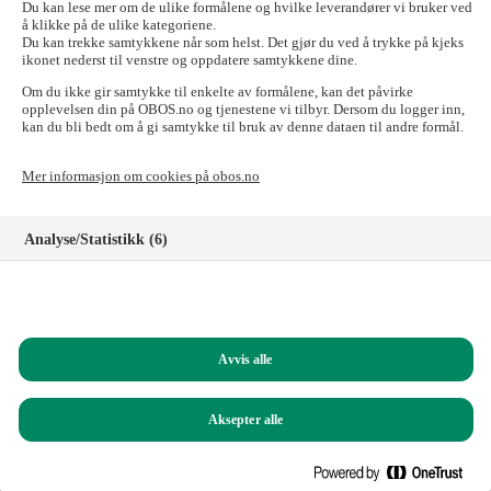
send e-posten til:
forkjop@obos.no
Du kan lese mer om de ulike formålene og hvilke leverandører vi bruker ved
å klikke på de ulike kategoriene.
Skal du til OBOS-banken, Tryg Forsikring for
Du kan trekke samtykkene når som helst. Det gjør du ved å trykke på kjeks
ikonet nederst til venstre og oppdatere samtykkene dine.
OBOS-medlemmer, Styrerommet eller Vibbo?
Om du ikke gir samtykke til enkelte av formålene, kan det påvirke
Det går fint! Tilgangen til disse nettstedene er ikke påvirket.
opplevelsen din på OBOS.no og tjenestene vi tilbyr. Dersom du logger inn,
kan du bli bedt om å gi samtykke til bruk av denne dataen til andre formål.
Logg inn i nettbanken for privatkunder
Logg inn i nettbanken for bedriftskunder
Mer informasjon om cookies på obos.no
Signeringsportalen
Logg inn på Tryg forsikring for OBOS-medlemmer
Registrer deg som kunde i OBOS-banken
Analyse/Statistikk (6)
Logg inn på Styrerommet
Logg inn på Vibbo
Markedsføring (8)
Har du spørsmål?
Funksjonelle (8)
Ring oss på
22 86 55 00
(mandag til fredag, 09.00 – 15.00)
Avvis alle
Helt nødvendige (1)
Du kan også sende e-post til:
obos@obos.no
Aksepter alle