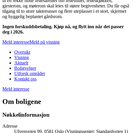
til en rekke flotte fellesarealer om fellesstuer, felleskjøkken,
gjesterom, og møterom skal leies til større begivenheter. Du får også
tilgang til to store takterrasser og flere uteplasser i et stort, skjermet
og hyggelig beplantet gårdsrom.
Ingen forskuddsbetaling. Kjøp nå, og flytt inn når det passer
deg i 2026.
Meld interesse
Meld på visning
Oversikt
Visning
Aktuelt
Boligvelger
Utforsk området
Kontakt oss
Meld interesse
Om boligene
Nøkkelinformasjon
Adresse
Ulvenveien 99, 0581 Oslo (Visningssenter: Standardveien 1)