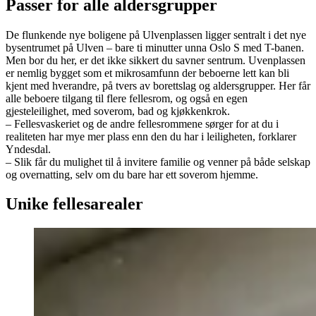
Passer for alle aldersgrupper
De flunkende nye boligene på Ulvenplassen ligger sentralt i det nye
bysentrumet på Ulven – bare ti minutter unna Oslo S med T-banen.
Men bor du her, er det ikke sikkert du savner sentrum. Uvenplassen
er nemlig bygget som et mikrosamfunn der beboerne lett kan bli
kjent med hverandre, på tvers av borettslag og aldersgrupper. Her får
alle beboere tilgang til flere fellesrom, og også en egen
gjesteleilighet, med soverom, bad og kjøkkenkrok.
– Fellesvaskeriet og de andre fellesrommene sørger for at du i
realiteten har mye mer plass enn den du har i leiligheten, forklarer
Yndesdal.
– Slik får du mulighet til å invitere familie og venner på både selskap
og overnatting, selv om du bare har ett soverom hjemme.
Unike fellesarealer