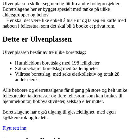
Ulvenplassen skiller seg nemlig litt fra andre boligprosjekter:
Borettslagene her er bygget spesielt med tanke på ulike
aldersgrupper og behov.
– Her skal det være like enkelt å tusle ut og ta seg en kaffe med
naboen i fellesstua, som det skal bli å booke et privat rom.
Dette er Ulvenplassen
Ulvenplassen består av tre ulike borettslag:
Humbleblom borettslag med 198 leiligheter
Søtkirsebæret borettslag med 62 leiligheter
Villrose borettslag, med seks eierkollektiv og totalt 28
andelseiere.
Alle beboere og eierrettsalgene får tilgang på store og helt unike
fellesarealer, takterrasser og flere fellesrom som kan brukes til
hjemmekontor, hobbyaktiviteter, selskap eller møter.
Borettslagene har også tilgang til gjesteleilighet, med egen
kjøkkenkrok og toalett.
Flytt rett inn