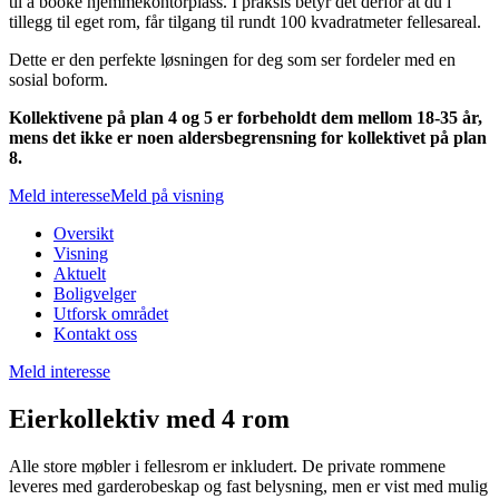
til å booke hjemmekontorplass. I praksis betyr det derfor at du i
tillegg til eget rom, får tilgang til rundt 100 kvadratmeter fellesareal.
Dette er den perfekte løsningen for deg som ser fordeler med en
sosial boform.
Kollektivene på plan 4 og 5 er forbeholdt dem mellom 18-35 år,
mens det ikke er noen aldersbegrensning for kollektivet på plan
8.
Meld interesse
Meld på visning
Oversikt
Visning
Aktuelt
Boligvelger
Utforsk området
Kontakt oss
Meld interesse
Eierkollektiv med 4 rom
Alle store møbler i fellesrom er inkludert. De private rommene
leveres med garderobeskap og fast belysning, men er vist med mulig