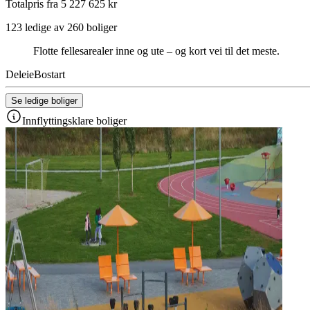
Totalpris fra 5 227 625 kr
123 ledige av 260 boliger
Flotte fellesarealer inne og ute – og kort vei til det meste.
Deleie
Bostart
Se ledige boliger
Innflyttingsklare boliger