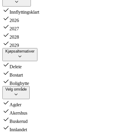
Innflyttingsklart
2026
2027
2028
2029
Kjøpsalternativer
Deleie
Bostart
Boligbytte
Velg område
Agder
Akershus
Buskerud
Innlandet