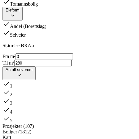
Tomannsbolig
Eieform
Andel (Borettslag)
Selveier
Størrelse BRA-i
Fra m²
Til m²
Antall soverom
1
2
3
4
5
Prosjekter
(
107
)
Boliger
(
1812
)
Kart