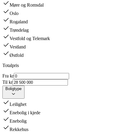
Møre og Romsdal
Oslo
Rogaland
Trøndelag
Vestfold og Telemark
Vestland
Østfold
Totalpris
Fra kr
Til kr
Boligtype
Leilighet
Enebolig i kjede
Enebolig
Rekkehus