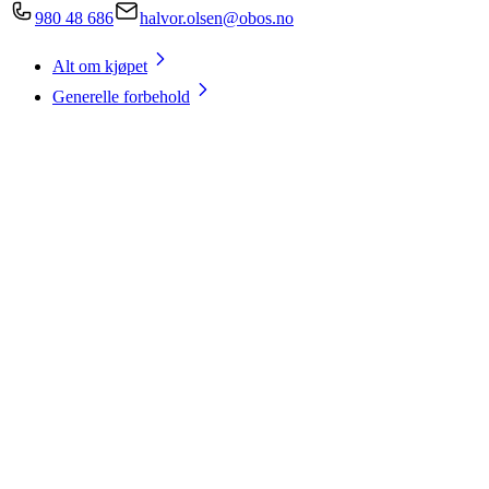
980 48 686
halvor.olsen@obos.no
Alt om kjøpet
Generelle forbehold