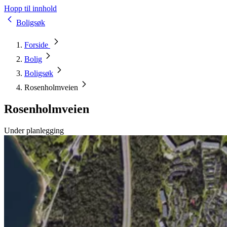
Hopp til innhold
Boligsøk
Forside
Bolig
Boligsøk
Rosenholmveien
Rosenholmveien
Under planlegging