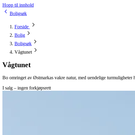
Hopp til innhold
Boligsøk
Forside
Bolig
Boligsøk
Vågtunet
Vågtunet
Bo omringet av Østmarkas vakre natur, med uendelige turmuligheter h
I salg – ingen forkjøpsrett